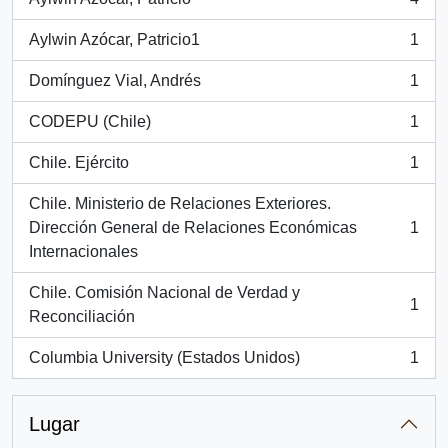
, 4 resultados
Aylwin Azócar, Patricio1
1
, 1 resultados
Domínguez Vial, Andrés
1
, 1 resultados
CODEPU (Chile)
1
, 1 resultados
Chile. Ejército
1
, 1 resultados
Chile. Ministerio de Relaciones Exteriores.
Dirección General de Relaciones Económicas
1
, 1 resultados
Internacionales
Chile. Comisión Nacional de Verdad y
1
, 1 resultados
Reconciliación
Columbia University (Estados Unidos)
1
, 1 resultados
Lugar