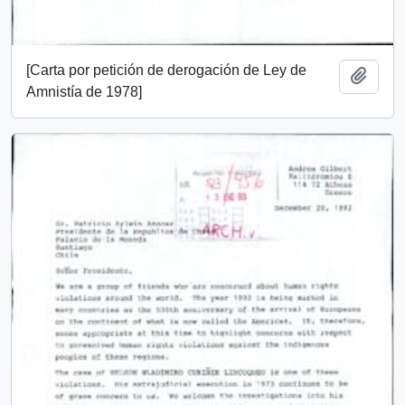
[Carta por petición de derogación de Ley de
Añadi
Amnistía de 1978]