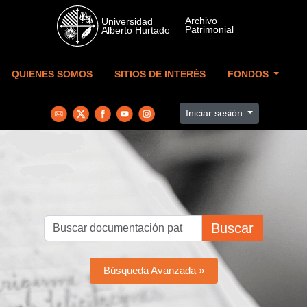
Skip to main content
QUIENES SOMOS
SITIOS DE INTERÉS
FONDOS
Iniciar sesión
Buscar
Búsqueda Avanzada »