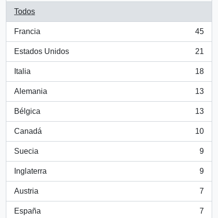
Todos
Francia
45
, 45 resultados
Estados Unidos
21
, 21 resultados
Italia
18
, 18 resultados
Alemania
13
, 13 resultados
Bélgica
13
, 13 resultados
Canadá
10
, 10 resultados
Suecia
9
, 9 resultados
Inglaterra
9
, 9 resultados
Austria
7
, 7 resultados
España
7
, 7 resultados