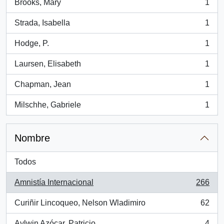
Brooks, Mary
1
, 1 resultados
Strada, Isabella
1
, 1 resultados
Hodge, P.
1
, 1 resultados
Laursen, Elisabeth
1
, 1 resultados
Chapman, Jean
1
, 1 resultados
Milschhe, Gabriele
1
, 1 resultados
Nombre
Todos
Amnistía Internacional
266
, 266 resultados
Curiñir Lincoqueo, Nelson Wladimiro
62
, 62 resultados
Aylwin Azócar, Patricio
4