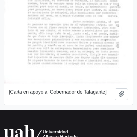
[Carta en apoyo al Gobernador de Talagante]
Add t