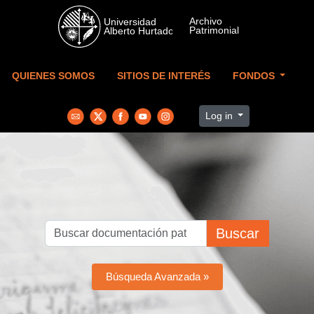
Skip to main content
QUIENES SOMOS
SITIOS DE INTERÉS
FONDOS
Log in
Buscar
Búsqueda Avanzada »