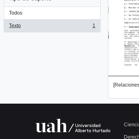
Todos
Texto
1
, 1 resultados
[Relaciones 
Cienci
Derec