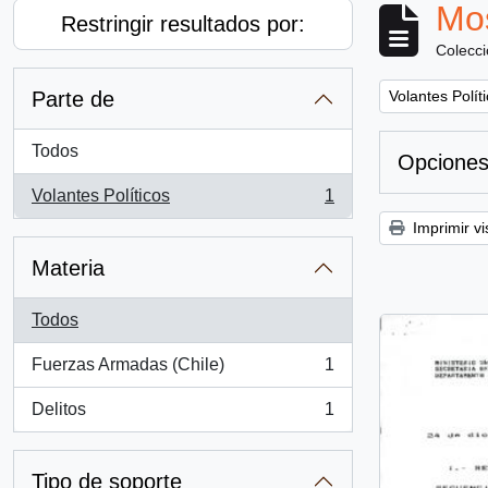
Mos
Restringir resultados por:
Colecc
Remove filter:
Parte de
Volantes Polít
Todos
Opciones
Volantes Políticos
1
, 1 resultados
Imprimir vi
Materia
Todos
Fuerzas Armadas (Chile)
1
, 1 resultados
Delitos
1
, 1 resultados
Tipo de soporte