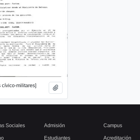
cívico-militares]
Añadir al portapapeles
as Sociales
Admisión
Campus
ho
Estudiantes
Acreditación