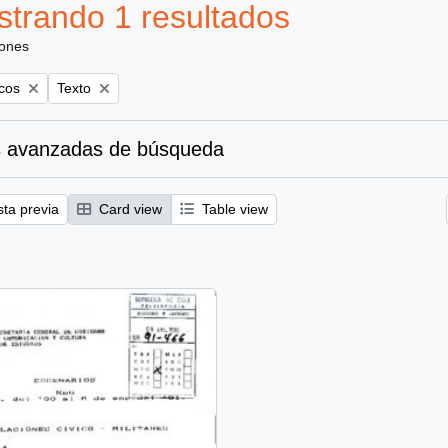
trando 1 resultados
iones
Remove filter:
icos
Texto
 avanzadas de búsqueda
sta previa
Card view
Table view