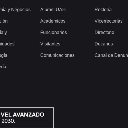
mía y Negocios
Alumni UAH
Rectoría
ción
Académicos
Vicerrectorías
ía y
Funcionarios
Directorio
idades
Visitantes
Decanos
ogía
Comunicaciones
Canal de Denun
ería