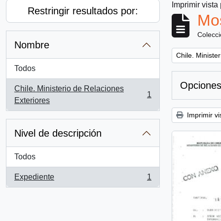
Imprimir vista
Restringir resultados por:
Mos
Colecc
Nombre
Remove filter:
Chile. Ministe
Todos
Opciones
Chile. Ministerio de Relaciones
1
, 1 resultados
Exteriores
Imprimir vi
Nivel de descripción
Todos
Expediente
1
, 1 resultados