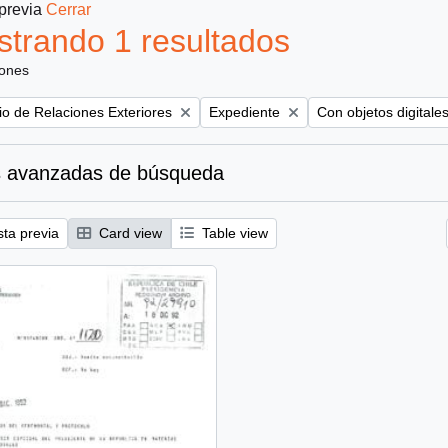
 previa
Cerrar
trando 1 resultados
iones
Remove filter:
Remove filter:
rio de Relaciones Exteriores
Expediente
Con objetos digitale
 avanzadas de búsqueda
sta previa
Card view
Table view