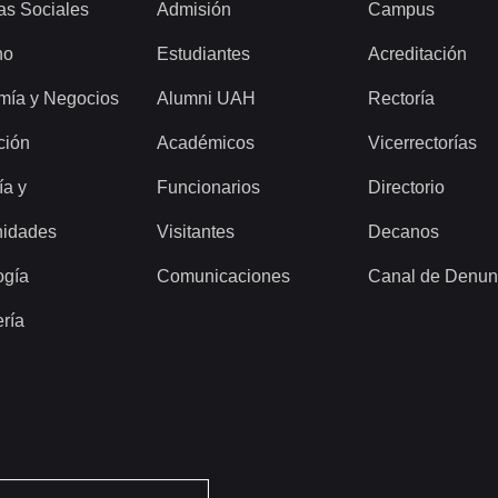
as Sociales
Admisión
Campus
ho
Estudiantes
Acreditación
mía y Negocios
Alumni UAH
Rectoría
ción
Académicos
Vicerrectorías
ía y
Funcionarios
Directorio
idades
Visitantes
Decanos
ogía
Comunicaciones
Canal de Denun
ería