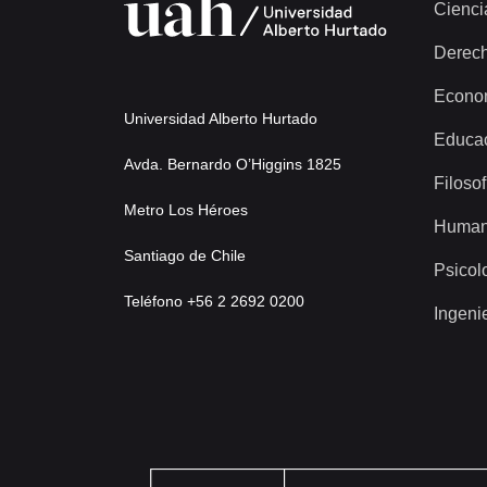
Cienci
Derec
Econo
Universidad Alberto Hurtado
Educa
Avda. Bernardo O’Higgins 1825
Filosof
Metro Los Héroes
Human
Santiago de Chile
Psicol
Teléfono +56 2 2692 0200
Ingeni