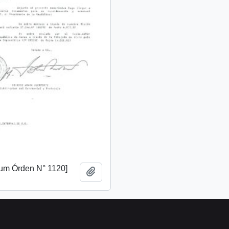
m Órden N° 1120]
Añadir al portapapeles