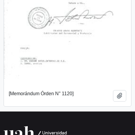
[Memorándum Órden N° 1120]
Añadi