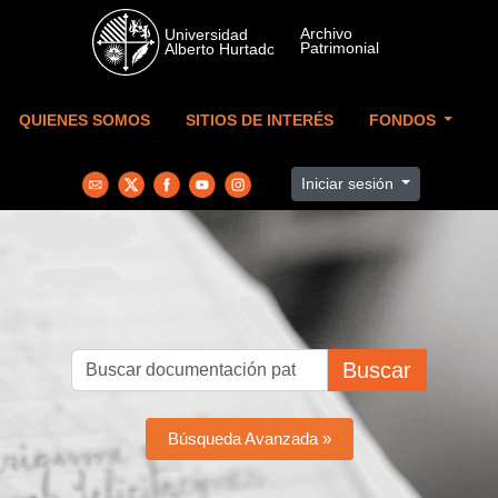
Skip to main content
QUIENES SOMOS
SITIOS DE INTERÉS
FONDOS
Iniciar sesión
Buscar
Búsqueda Avanzada »