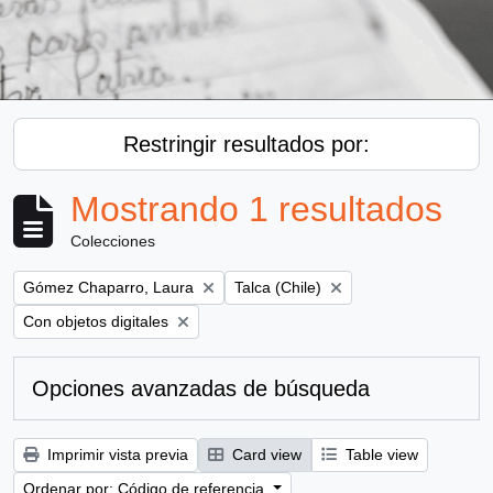
Restringir resultados por:
Mostrando 1 resultados
Colecciones
Remove filter:
Remove filter:
Gómez Chaparro, Laura
Talca (Chile)
Remove filter:
Con objetos digitales
Opciones avanzadas de búsqueda
Imprimir vista previa
Card view
Table view
Ordenar por: Código de referencia