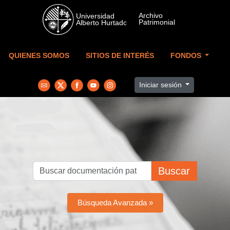
Skip to main content
QUIENES SOMOS
SITIOS DE INTERÉS
FONDOS
Iniciar sesión
Buscar
Búsqueda Avanzada »