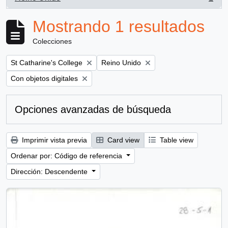
, 1 resultados
Mostrando 1 resultados
Colecciones
Remove filter:
Remove filter:
St Catharine's College
Reino Unido
Remove filter:
Con objetos digitales
Opciones avanzadas de búsqueda
Imprimir vista previa
Card view
Table view
Ordenar por: Código de referencia
Dirección: Descendente