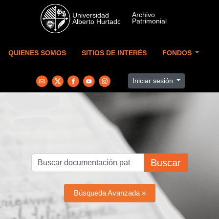
Skip to main content
QUIENES SOMOS
SITIOS DE INTERÉS
FONDOS
Iniciar sesión
Buscar
Búsqueda Avanzada »