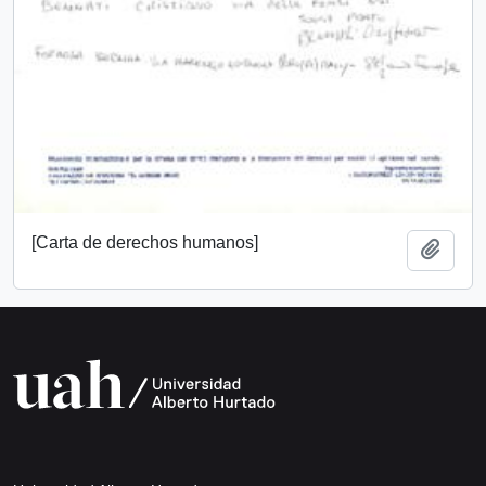
[Carta de derechos humanos]
Add t