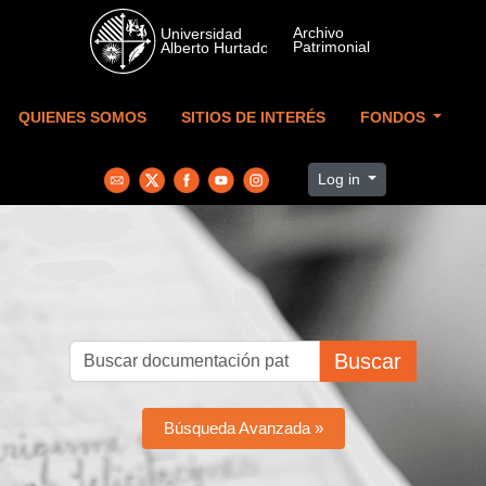
Skip to main content
QUIENES SOMOS
SITIOS DE INTERÉS
FONDOS
Log in
Buscar
Búsqueda Avanzada »