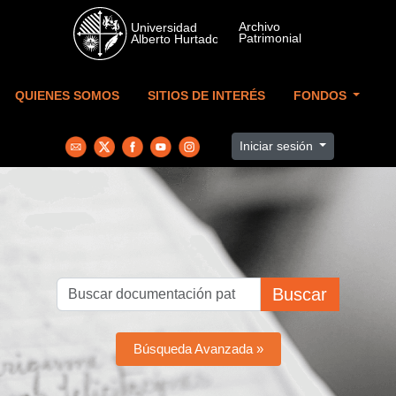
Skip to main content
QUIENES SOMOS
SITIOS DE INTERÉS
FONDOS
Iniciar sesión
Buscar
Búsqueda Avanzada »