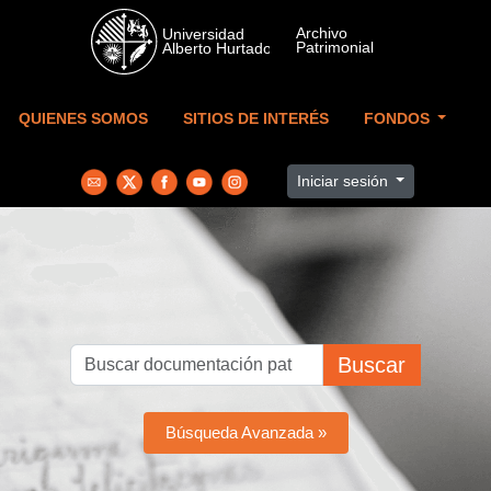
Skip to main content
QUIENES SOMOS
SITIOS DE INTERÉS
FONDOS
Iniciar sesión
Buscar
Búsqueda Avanzada »