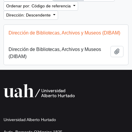
Ordenar por: Código de referencia
Dirección: Descendente
Dirección de Bibliotecas, Archivos y Museos (DIBAM)
Dirección de Bibliotecas, Archivos y Museos
Añadi
(DIBAM)
Universidad Alberto Hurtado
Avda. Bernardo O’Higgins 1825