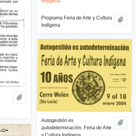
Indígena
Programa Feria de Arte y Cultura
Añadi
Indígena
Añadir al portapapeles
Autogestión es
Añadi
autodeterminación. Feria de Arte
y Cultura Indígena