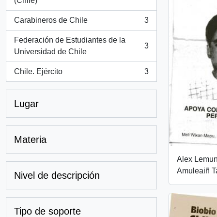
(Chile)
Carabineros de Chile
3
, 3 resultados
Federación de Estudiantes de la
3
, 3 resultados
Universidad de Chile
Chile. Ejército
3
, 3 resultados
Lugar
Materia
Alex Lemu
Amuleaiñ T
Nivel de descripción
Tipo de soporte