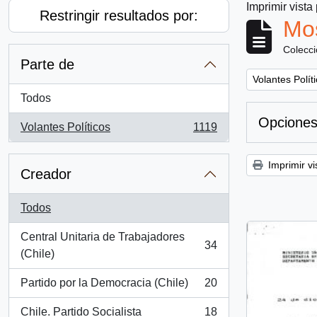
Imprimir vista
Restringir resultados por:
Mos
Colecc
Parte de
Remove filter:
Volantes Polít
Todos
Opciones
Volantes Políticos
1119
, 1119 resultados
Imprimir vi
Creador
Todos
Central Unitaria de Trabajadores
34
, 34 resultados
(Chile)
Partido por la Democracia (Chile)
20
, 20 resultados
Chile. Partido Socialista
18