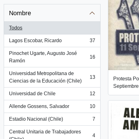
Nombre
Todos
Lagos Escobar, Ricardo
37
, 37 resultados
Pinochet Ugarte, Augusto José
16
, 16 resultados
Ramón
Universidad Metropolitana de
13
Protesta Po
, 13 resultados
Ciencias de la Educación (Chile)
Septiembre
Universidad de Chile
12
, 12 resultados
Allende Gossens, Salvador
10
, 10 resultados
Estadio Nacional (Chile)
7
, 7 resultados
Central Unitaria de Trabajadores
4
, 4 resultados