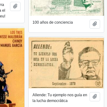
rra
Añadir al portapapeles
a el
weu!
100 años de conciencia
Añadi
Allende: Tu ejemplo nos guía en
Añadi
la lucha democrática