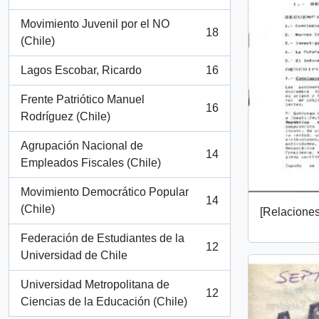
, 18 resultados
Movimiento Juvenil por el NO
18
, 18 resultados
(Chile)
Lagos Escobar, Ricardo
16
, 16 resultados
Frente Patriótico Manuel
16
, 16 resultados
Rodríguez (Chile)
Agrupación Nacional de
14
, 14 resultados
Empleados Fiscales (Chile)
Movimiento Democrático Popular
14
, 14 resultados
(Chile)
[Relaciones 
Federación de Estudiantes de la
12
, 12 resultados
Universidad de Chile
Universidad Metropolitana de
12
, 12 resultados
Ciencias de la Educación (Chile)