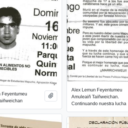
Alex Lemun Feyentumeu
n Feyentumeu
Añadir al portapapeles
Amuleaiñ Taiñweichan.
aiñweichan
Continuando nuestra lucha