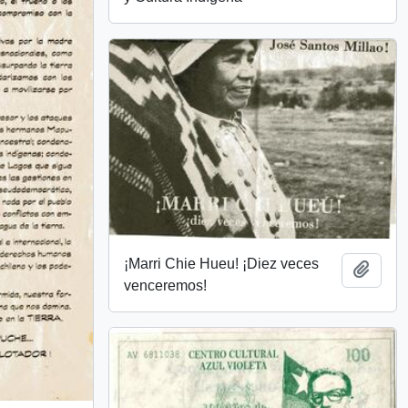
¡Marri Chie Hueu! ¡Diez veces
Añadi
venceremos!