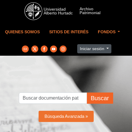
Skip to main content
QUIENES SOMOS
SITIOS DE INTERÉS
FONDOS
Iniciar sesión
Buscar
Búsqueda Avanzada »