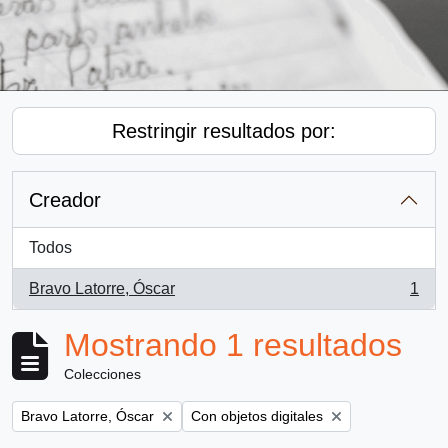
Restringir resultados por:
Creador
Todos
Bravo Latorre, Óscar
1
, 1 resultados
Mostrando 1 resultados
Colecciones
Remove filter:
Remove filter:
Bravo Latorre, Óscar
Con objetos digitales