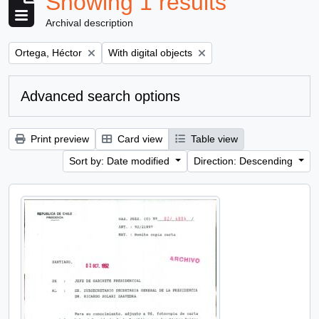
Showing 1 results
Archival description
Remove filter:
Remove filter:
Ortega, Héctor
With digital objects
Advanced search options
Print preview
Card view
Table view
Sort by: Date modified
Direction: Descending