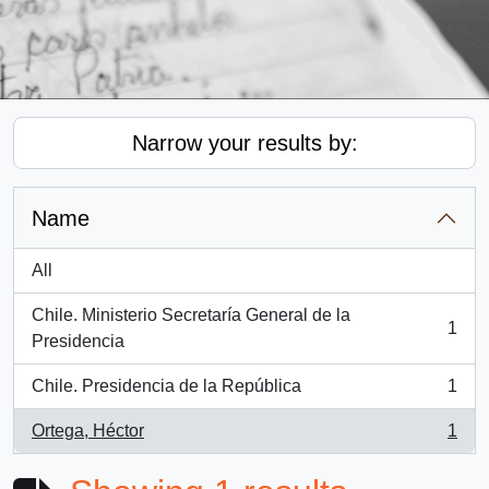
Narrow your results by:
Name
All
Chile. Ministerio Secretaría General de la
1
, 1 results
Presidencia
Chile. Presidencia de la República
1
, 1 results
Ortega, Héctor
1
, 1 results