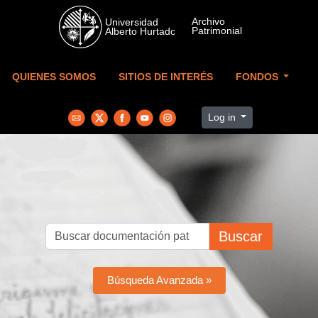
Skip to main content
QUIENES SOMOS
SITIOS DE INTERÉS
FONDOS
Log in
Buscar
Búsqueda Avanzada »