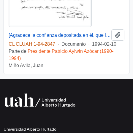
Añadi
[Agradece la confianza depositada en él, que le posibilito servir en su gobierno]
CL CLUAH 1-94-2847
·
Documento
·
1994-02-10
Parte de
Presidente Patricio Aylwin Azócar (1990-
1994)
Miño Avila, Juan
Universidad Alberto Hurtado