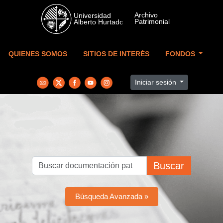
Skip to main content
QUIENES SOMOS
SITIOS DE INTERÉS
FONDOS
Iniciar sesión
Buscar
Búsqueda Avanzada »