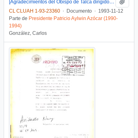
Añadi
[Agradecimientos del Obispo de Talca dirigidos al Presidente Patricio Aylwin por el apoyo en la reconstrucción de la Iglesia Matriz de Curicó]
CL CLUAH 1-93-23360
·
Documento
·
1993-11-12
Parte de
Presidente Patricio Aylwin Azócar (1990-
1994)
González, Carlos