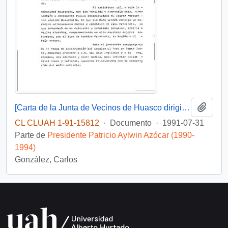
Añadi
[Carta de la Junta de Vecinos de Huasco dirigida al Presidente Patricio Aylwin sobre la construcción de un embalse]
CL CLUAH 1-91-15812
·
Documento
·
1991-07-31
Parte de
Presidente Patricio Aylwin Azócar (1990-
1994)
González, Carlos