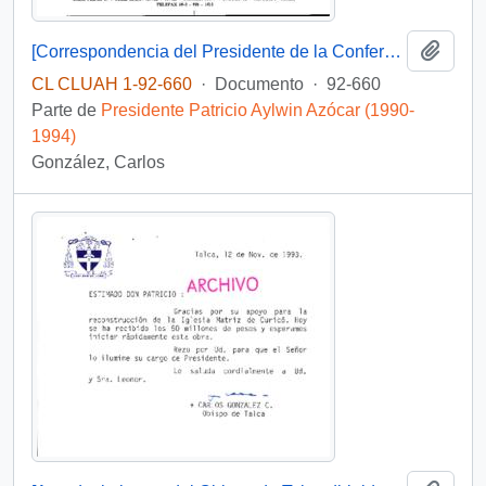
Añadi
[Correspondencia del Presidente de la Conferencia Episcopal de Chile dirigida al Presidente Patricio Aylwin]
CL CLUAH 1-92-660
·
Documento
·
92-660
Parte de
Presidente Patricio Aylwin Azócar (1990-
1994)
González, Carlos