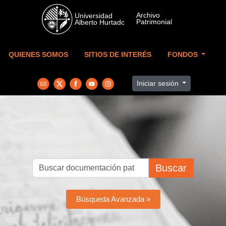
Skip to main content
QUIENES SOMOS
SITIOS DE INTERÉS
FONDOS
Iniciar sesión
Buscar
Búsqueda Avanzada »