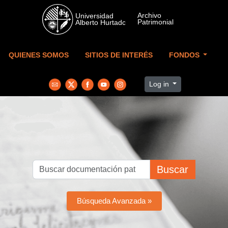
Skip to main content
QUIENES SOMOS
SITIOS DE INTERÉS
FONDOS
Log in
Buscar
Búsqueda Avanzada »