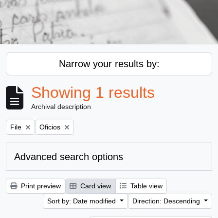
Narrow your results by:
Showing 1 results
Archival description
Remove filter:
Remove filter:
File
Oficios
Advanced search options
Print preview
Card view
Table view
Sort by: Date modified
Direction: Descending