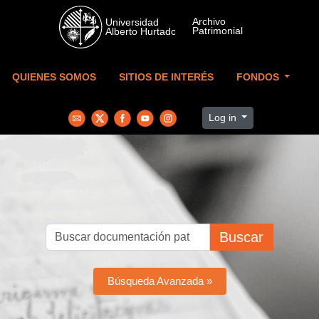
Skip to main content
QUIENES SOMOS
SITIOS DE INTERÉS
FONDOS
Log in
Buscar
Búsqueda Avanzada »