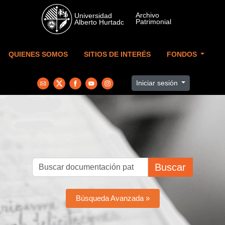
Skip to main content
QUIENES SOMOS
SITIOS DE INTERÉS
FONDOS
Iniciar sesión
Buscar
Búsqueda Avanzada »