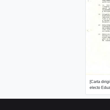
[Carta dirig
electo Edua