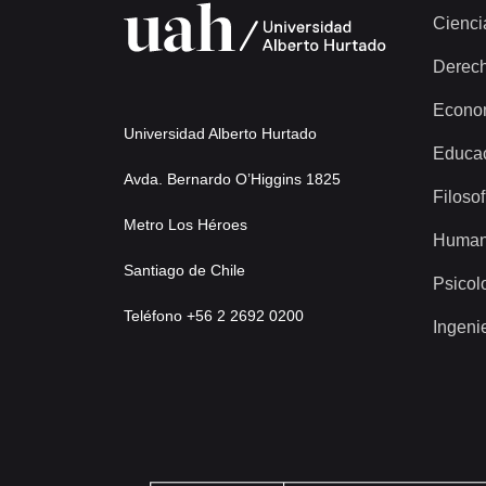
Cienci
Derec
Econo
Universidad Alberto Hurtado
Educa
Avda. Bernardo O’Higgins 1825
Filosof
Metro Los Héroes
Human
Santiago de Chile
Psicol
Teléfono +56 2 2692 0200
Ingeni