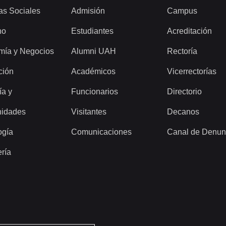
as Sociales
Admisión
Campus
ho
Estudiantes
Acreditación
mía y Negocios
Alumni UAH
Rectoría
ción
Académicos
Vicerrectorías
ía y
Funcionarios
Directorio
idades
Visitantes
Decanos
ogía
Comunicaciones
Canal de Denun
ería