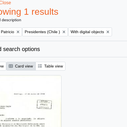
Close
wing 1 results
l description
Remove filter:
Remove filter:
 Patricio
Presidentes (Chile )
With digital objects
 search options
ew
Card view
Table view