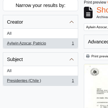
Print preview
Narrow your results by:
Sho
Archiva
Creator
Remove filter:
Aylwin Azocar,
All
Advanced
Aylwin Azocar, Patricio
1
, 1 results
Print previ
Subject
All
Presidentes (Chile )
1
, 1 results