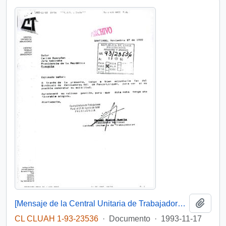
Añadi
[Mensaje de la Central Unitaria de Trabajadores dirigido al Jefe de Gabinete Presidencial, mediante el cual adjunta solicitud del Sindicato de Estibadores N° 1 de Penco-Lirquén]
CL CLUAH 1-93-23536
·
Documento
·
1993-11-17