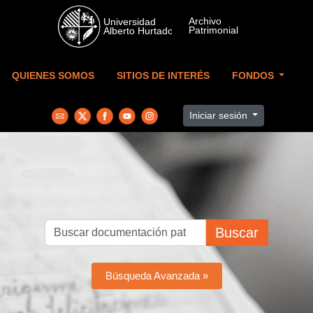
Skip to main content
QUIENES SOMOS
SITIOS DE INTERÉS
FONDOS
Iniciar sesión
Buscar
Búsqueda Avanzada »