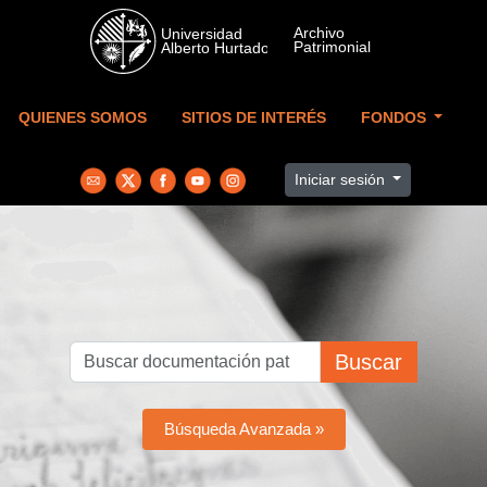
Skip to main content
QUIENES SOMOS
SITIOS DE INTERÉS
FONDOS
Iniciar sesión
Buscar
Búsqueda Avanzada »