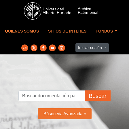
Skip to main content
QUIENES SOMOS
SITIOS DE INTERÉS
FONDOS
Iniciar sesión
Buscar
Búsqueda Avanzada »