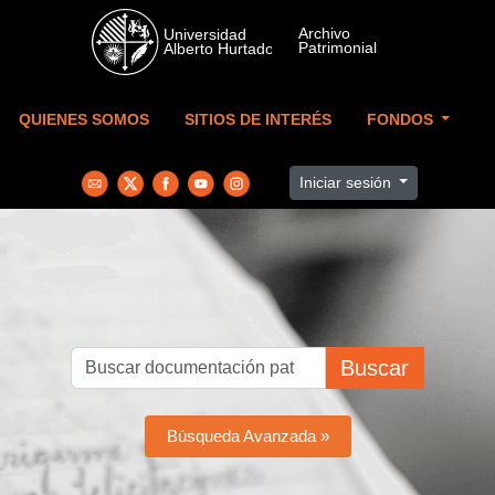
Skip to main content
QUIENES SOMOS
SITIOS DE INTERÉS
FONDOS
Iniciar sesión
Buscar
Búsqueda Avanzada »