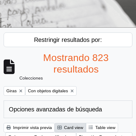
Restringir resultados por:
Mostrando 823
resultados
Colecciones
Remove filter:
Remove filter:
Giras
Con objetos digitales
Opciones avanzadas de búsqueda
Imprimir vista previa
Card view
Table view