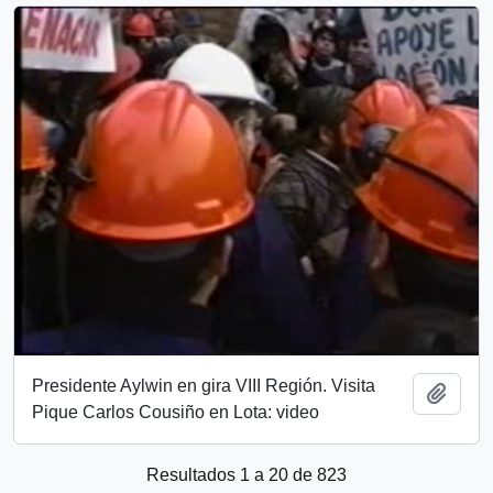
Presidente Aylwin en gira VIII Región. Visita
Añadi
Pique Carlos Cousiño en Lota: video
Resultados 1 a 20 de 823