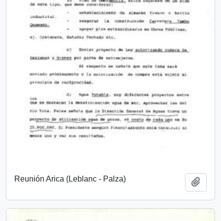
Reunión Arica (Leblanc - Palza)
Añadi