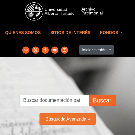
Skip to main content
QUIENES SOMOS
SITIOS DE INTERÉS
FONDOS
Iniciar sesión
Buscar
Búsqueda Avanzada »