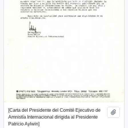
[Carta del Presidente del Comité Ejecutivo de
Añadi
Amnistía Internacional dirigida al Presidente
Patricio Aylwin]