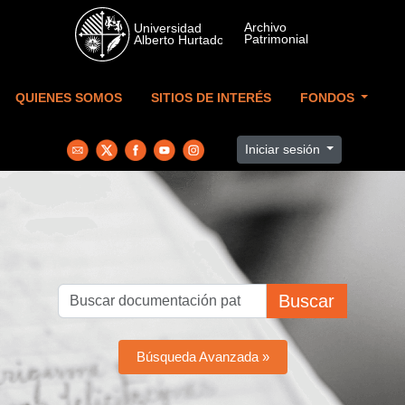
Skip to main content
QUIENES SOMOS
SITIOS DE INTERÉS
FONDOS
Iniciar sesión
Buscar
Búsqueda Avanzada »