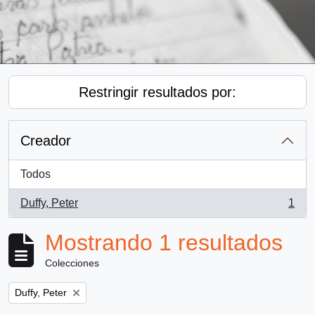
Restringir resultados por:
Creador
Todos
Duffy, Peter
1
, 1 resultados
Mostrando 1 resultados
Colecciones
Remove filter:
Duffy, Peter