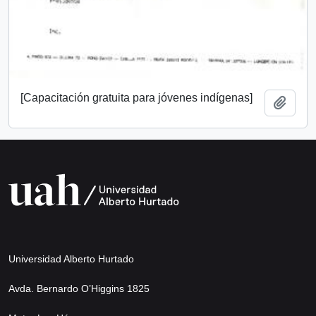
[Capacitación gratuita para jóvenes indígenas]
Añadi
Universidad Alberto Hurtado
Avda. Bernardo O’Higgins 1825