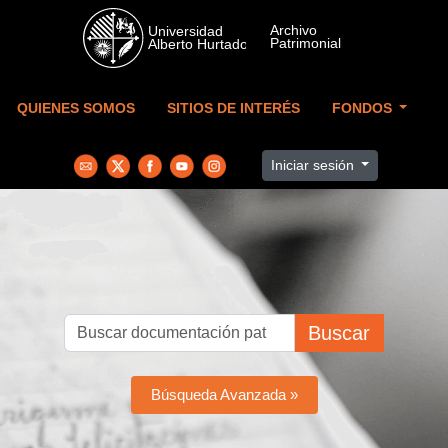
Skip to main content
QUIENES SOMOS
SITIOS DE INTERÉS
FONDOS
Iniciar sesión
Buscar
Búsqueda Avanzada »