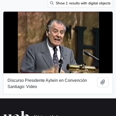
Show 1 results with digital objects
Discurso Presidente Aylwin en Convención
Add t
Santiago: Video