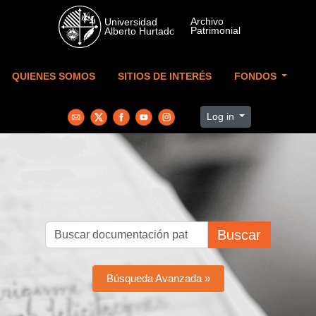
Skip to main content
QUIENES SOMOS
SITIOS DE INTERÉS
FONDOS
Log in
Buscar
Búsqueda Avanzada »