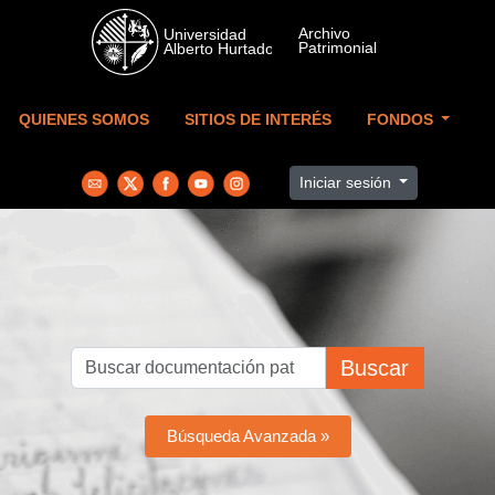
Skip to main content
QUIENES SOMOS
SITIOS DE INTERÉS
FONDOS
Iniciar sesión
Buscar
Búsqueda Avanzada »