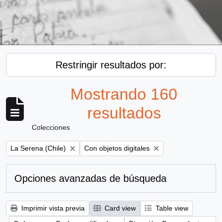
Restringir resultados por:
Mostrando 160
resultados
Colecciones
Remove filter:
Remove filter:
La Serena (Chile)
Con objetos digitales
Opciones avanzadas de búsqueda
Imprimir vista previa
Card view
Table view