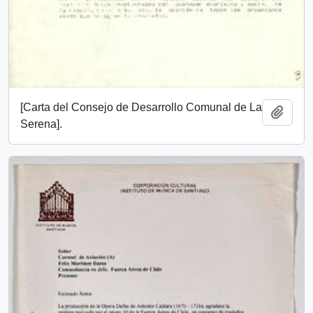
[Carta del Consejo de Desarrollo Comunal de La
Añadi
Serena].