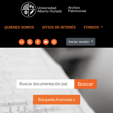
Skip to main content
QUIENES SOMOS
SITIOS DE INTERÉS
FONDOS
Iniciar sesión
Buscar
Búsqueda Avanzada »