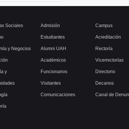
as Sociales
Admisión
Campus
ho
Estudiantes
Acreditación
mía y Negocios
Alumni UAH
Rectoría
ción
Académicos
Vicerrectorías
ía y
Funcionarios
Directorio
idades
Visitantes
Decanos
ogía
Comunicaciones
Canal de Denun
ería