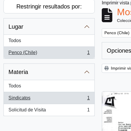
Imprimir vista
Restringir resultados por:
Mos
Colecc
Lugar
Remove filter:
Penco (Chile)
Todos
Opciones
Penco (Chile)
1
, 1 resultados
Imprimir vi
Materia
Todos
Sindicatos
1
, 1 resultados
Solicitud de Visita
1
, 1 resultados