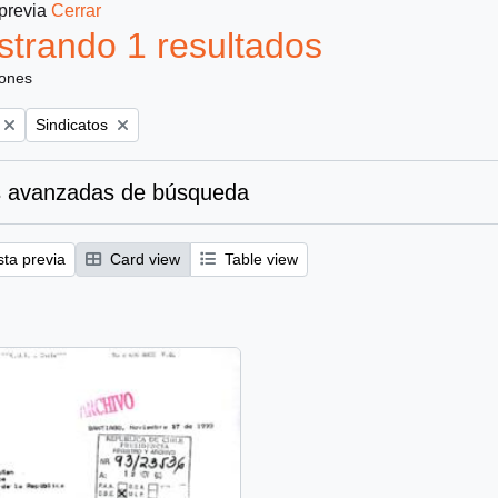
 previa
Cerrar
trando 1 resultados
iones
Remove filter:
Sindicatos
 avanzadas de búsqueda
sta previa
Card view
Table view