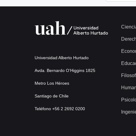
Cienci
Derec
Econo
Universidad Alberto Hurtado
Educa
Avda. Bernardo O’Higgins 1825
Filosof
Metro Los Héroes
Human
Santiago de Chile
Psicol
Teléfono +56 2 2692 0200
Ingeni