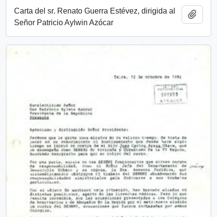
Carta del sr. Renato Guerra Estévez, dirigida al
Añadi
Señor Patricio Aylwin Azócar