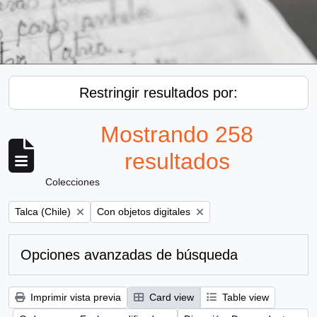
Restringir resultados por:
Mostrando 258
resultados
Colecciones
Remove filter:
Remove filter:
Talca (Chile)
Con objetos digitales
Opciones avanzadas de búsqueda
Imprimir vista previa
Card view
Table view