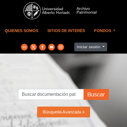
Skip to main content
QUIENES SOMOS
SITIOS DE INTERÉS
FONDOS
Iniciar sesión
Buscar
Búsqueda Avanzada »