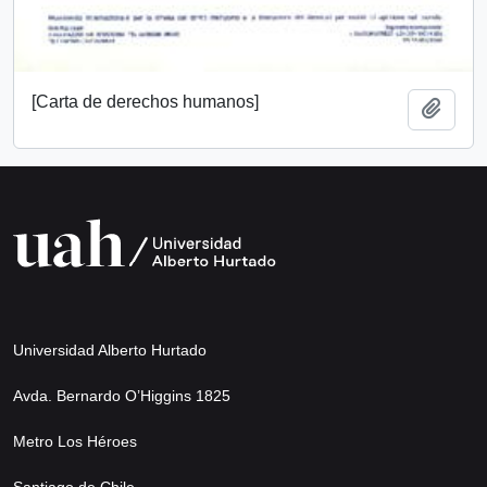
[Carta de derechos humanos]
Añadi
Universidad Alberto Hurtado
Avda. Bernardo O’Higgins 1825
Metro Los Héroes
Santiago de Chile