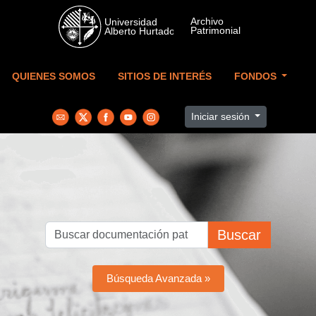
Skip to main content
QUIENES SOMOS
SITIOS DE INTERÉS
FONDOS
Iniciar sesión
Buscar
Búsqueda Avanzada »