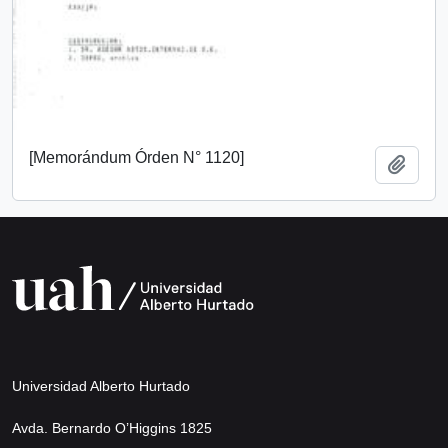
[Memorándum Órden N° 1120]
Añadi
Universidad Alberto Hurtado
Avda. Bernardo O’Higgins 1825