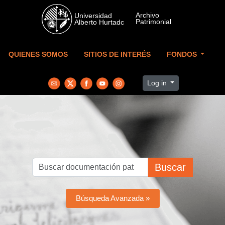
Skip to main content
QUIENES SOMOS
SITIOS DE INTERÉS
FONDOS
Log in
Buscar
Búsqueda Avanzada »