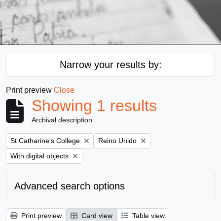
Narrow your results by:
Print preview
Close
Showing 1 results
Archival description
Remove filter:
Remove filter:
St Catharine's College
Reino Unido
Remove filter:
With digital objects
Advanced search options
Print preview
Card view
Table view