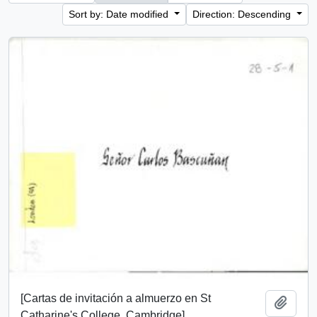
Sort by: Date modified
Direction: Descending
[Cartas de invitación a almuerzo en St
Add t
Catharine's College, Cambridge].