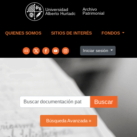
Skip to main content
QUIENES SOMOS
SITIOS DE INTERÉS
FONDOS
Iniciar sesión
Buscar
Búsqueda Avanzada »