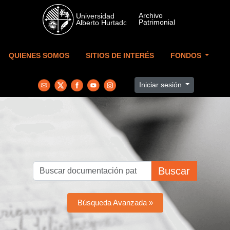
Skip to main content
QUIENES SOMOS
SITIOS DE INTERÉS
FONDOS
Iniciar sesión
Buscar
Búsqueda Avanzada »