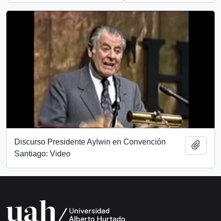
Discurso Presidente Aylwin en Convención
Añadi
Santiago: Video