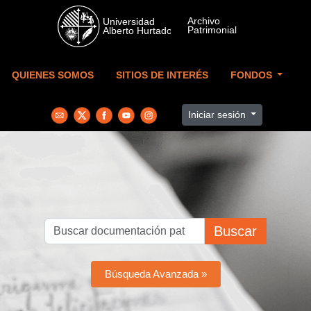
Skip to main content
QUIENES SOMOS
SITIOS DE INTERÉS
FONDOS
Iniciar sesión
Buscar
Búsqueda Avanzada »