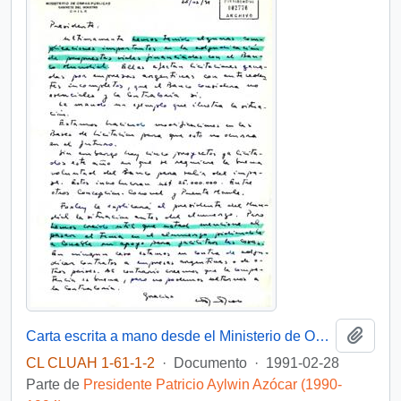
Añadi
Carta escrita a mano desde el Ministerio de Obras Públicas, del Gabinete del Ministro, dirigida al Presidente [de la República de Chile]
CL CLUAH 1-61-1-2
·
Documento
·
1991-02-28
Parte de
Presidente Patricio Aylwin Azócar (1990-