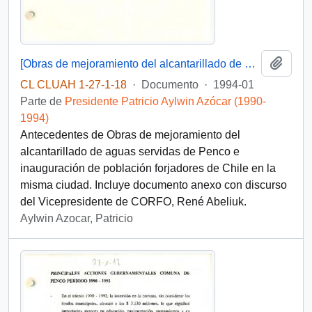
Añadi
[Obras de mejoramiento del alcantarillado de aguas servidas de Penco e inauguración de población forjadores de Chile-Penco]
CL CLUAH 1-27-1-18
·
Documento
·
1994-01
Parte de
Presidente Patricio Aylwin Azócar (1990-
1994)
Antecedentes de Obras de mejoramiento del
alcantarillado de aguas servidas de Penco e
inauguración de población forjadores de Chile en la
misma ciudad. Incluye documento anexo con discurso
del Vicepresidente de CORFO, René Abeliuk.
Aylwin Azocar, Patricio