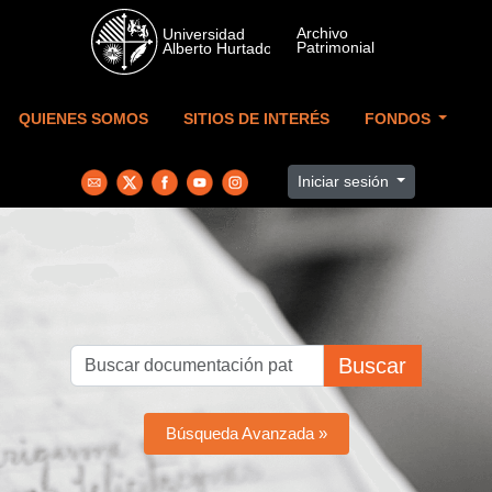
Skip to main content
QUIENES SOMOS
SITIOS DE INTERÉS
FONDOS
Iniciar sesión
Buscar
Búsqueda Avanzada »