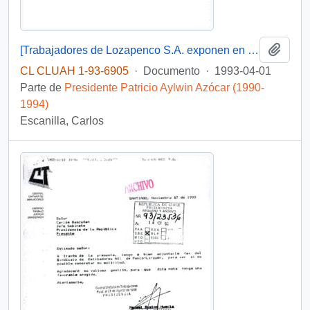
Añadi
[Trabajadores de Lozapenco S.A. exponen en relación pago de remuneraciones e indemnizaciones y solicitan gestión]
CL CLUAH 1-93-6905
·
Documento
·
1993-04-01
Parte de
Presidente Patricio Aylwin Azócar (1990-
1994)
Escanilla, Carlos