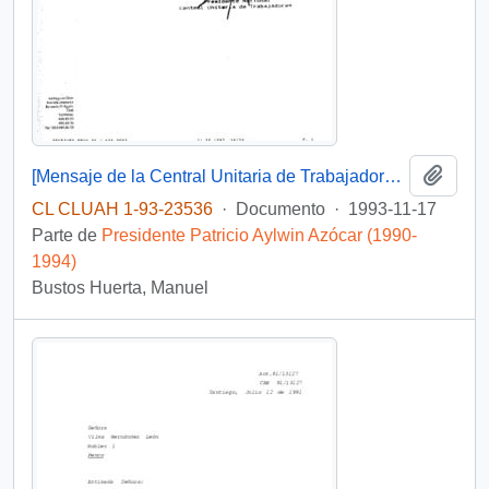
Añadi
[Mensaje de la Central Unitaria de Trabajadores dirigido al Jefe de Gabinete Presidencial, mediante el cual adjunta solicitud del Sindicato de Estibadores N° 1 de Penco-Lirquén]
CL CLUAH 1-93-23536
·
Documento
·
1993-11-17
Parte de
Presidente Patricio Aylwin Azócar (1990-
1994)
Bustos Huerta, Manuel