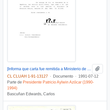
Añadi
[Informa que carta fue remitida a Ministerio de Educación Pública, mediante Of. GAB. PRES. (0) 91/2438]
CL CLUAH 1-91-13127
·
Documento
·
1991-07-12
Parte de
Presidente Patricio Aylwin Azócar (1990-
1994)
Bascuñan Edwards, Carlos