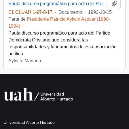
Añadi
Pauta discurso programático para acto del Partido Demócrata Cristiano
CL CLUAH 1-97-8-17
·
Documento
·
1992-10-15
Parte de
Presidente Patricio Aylwin Azócar (1990-
1994)
Pauta discurso programático para acto del Partido
Demócrata Cristiano que considera las
responsabilidades y fundamentos de esta asociación
política.
Aylwin, Mariana
Universidad Alberto Hurtado