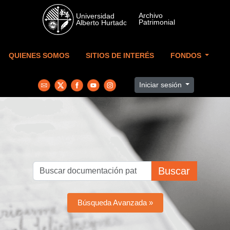
Skip to main content
QUIENES SOMOS
SITIOS DE INTERÉS
FONDOS
Iniciar sesión
Buscar
Búsqueda Avanzada »