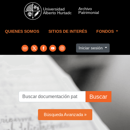
Skip to main content
QUIENES SOMOS
SITIOS DE INTERÉS
FONDOS
Iniciar sesión
Buscar
Búsqueda Avanzada »