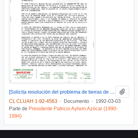
Añadi
[Solicita resolución del problema de tierras de la comunidad mapuche-pewenche del Valle de Quinquén]
CL CLUAH 1-92-4563
·
Documento
·
1992-03-03
Parte de
Presidente Patricio Aylwin Azócar (1990-
1994)