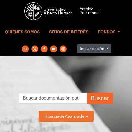
Skip to main content
QUIENES SOMOS
SITIOS DE INTERÉS
FONDOS
Iniciar sesión
Buscar
Búsqueda Avanzada »