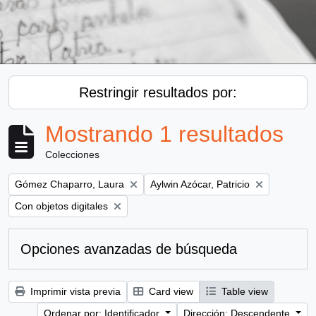
Restringir resultados por:
Mostrando 1 resultados
Colecciones
Remove filter:
Remove filter:
Gómez Chaparro, Laura
Aylwin Azócar, Patricio
Remove filter:
Con objetos digitales
Opciones avanzadas de búsqueda
Imprimir vista previa
Card view
Table view
Ordenar por: Identificador
Dirección: Descendente