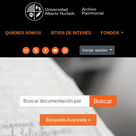
Skip to main content
QUIENES SOMOS
SITIOS DE INTERÉS
FONDOS
Iniciar sesión
Buscar
Búsqueda Avanzada »