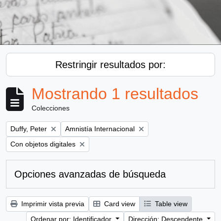
Restringir resultados por:
Mostrando 1 resultados
Colecciones
Remove filter:
Remove filter:
Duffy, Peter
Amnistía Internacional
Remove filter:
Con objetos digitales
Opciones avanzadas de búsqueda
Imprimir vista previa
Card view
Table view
Ordenar por: Identificador
Dirección: Descendente