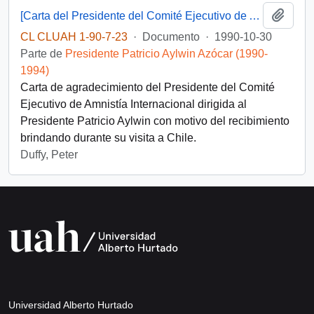
Añadi
[Carta del Presidente del Comité Ejecutivo de Amnistía Internacional dirigida al Presidente Patricio Aylwin]
CL CLUAH 1-90-7-23
·
Documento
·
1990-10-30
Parte de
Presidente Patricio Aylwin Azócar (1990-
1994)
Carta de agradecimiento del Presidente del Comité
Ejecutivo de Amnistía Internacional dirigida al
Presidente Patricio Aylwin con motivo del recibimiento
brindando durante su visita a Chile.
Duffy, Peter
Universidad Alberto Hurtado