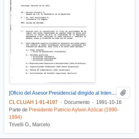
Añadi
[Oficio del Asesor Presidencial dirigido al Intendente de la III Región, Sr. Raúl Barrionuevo, referente a saludo de Navidad]
CL CLUAH 1-91-4197
·
Documento
·
1991-10-16
Parte de
Presidente Patricio Aylwin Azócar (1990-
1994)
Trivelli O., Marcelo