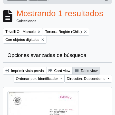
, 1 resultados
Mostrando 1 resultados
Colecciones
Remove filter:
Remove filter:
Trivelli O., Marcelo
Tercera Región (Chile)
Remove filter:
Con objetos digitales
Opciones avanzadas de búsqueda
Imprimir vista previa
Card view
Table view
Ordenar por: Identificador
Dirección: Descendente