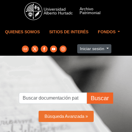
Skip to main content
QUIENES SOMOS
SITIOS DE INTERÉS
FONDOS
Iniciar sesión
Buscar
Búsqueda Avanzada »