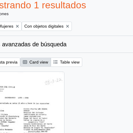
trando 1 resultados
iones
emove filter:
Remove filter:
Mujeres
Con objetos digitales
 avanzadas de búsqueda
sta previa
Card view
Table view