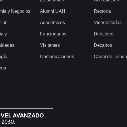
mía y Negocios
Alumni UAH
Rectoría
ción
Académicos
Vicerrectorías
ía y
Funcionarios
Directorio
idades
Visitantes
Decanos
ogía
Comunicaciones
Canal de Denun
ería