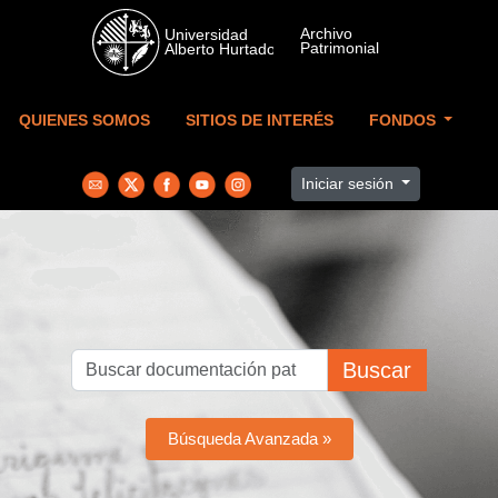
Skip to main content
QUIENES SOMOS
SITIOS DE INTERÉS
FONDOS
Iniciar sesión
Buscar
Búsqueda Avanzada »