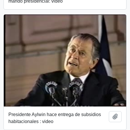
mando presidencial: video
Presidente Aylwin hace entrega de subsidios
Add t
habitacionales : video