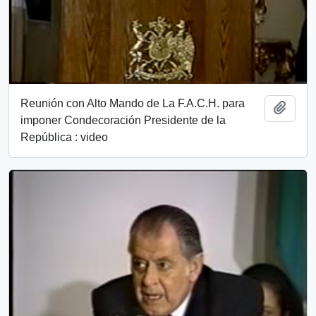
Reunión con Alto Mando de La F.A.C.H. para
Add t
imponer Condecoración Presidente de la
República : video