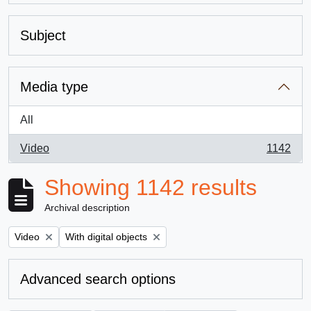
Subject
Media type
All
Video
1142
, 1142 results
Showing 1142 results
Archival description
Remove filter:
Remove filter:
Video
With digital objects
Advanced search options