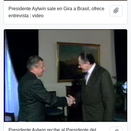
Presidente Aylwin sale en Gira a Brasil, ofrece
Add t
entrevista : video
Presidente Aylwin recibe al Presidente del