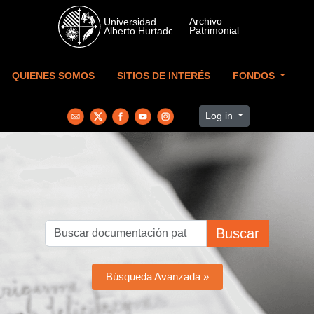
Skip to main content
QUIENES SOMOS
SITIOS DE INTERÉS
FONDOS
Log in
Buscar
Búsqueda Avanzada »