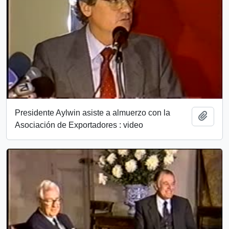
Presidente Aylwin asiste a almuerzo con la
Add t
Asociación de Exportadores : video