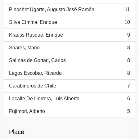
, 26 results
Pinochet Ugarte, Augusto José Ramón
11
, 11 results
Silva Cimma, Enrique
10
, 10 results
Krauss Rusque, Enrique
9
, 9 results
Soares, Mario
8
, 8 results
Salinas de Gortari, Carlos
8
, 8 results
Lagos Escobar, Ricardo
8
, 8 results
Carabineros de Chile
7
, 7 results
Lacalle De Herrera, Luis Alberto
6
, 6 results
Fujimori, Alberto
5
, 5 results
Place