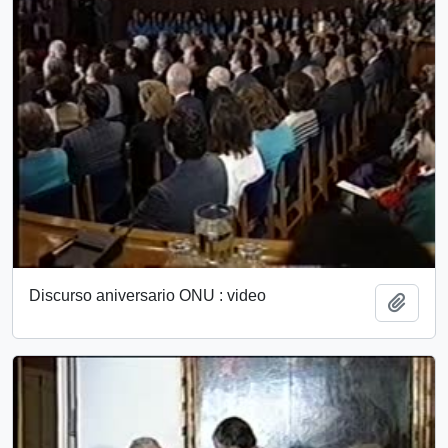
Discurso aniversario ONU : video
Add t