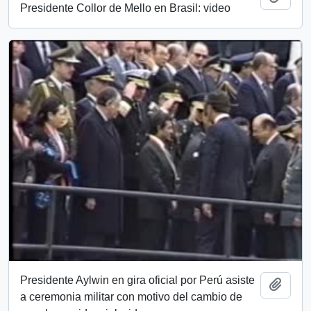
Presidente Collor de Mello en Brasil: video
Presidente Aylwin en gira oficial por Perú asiste
Add t
a ceremonia militar con motivo del cambio de