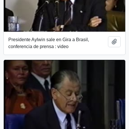
Presidente Aylwin sale en Gira a Brasil,
Add t
conferencia de prensa : video