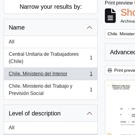
Print preview
Narrow your results by:
Sho
Archiva
Name
Remove filter:
Chile. Minister
All
Advanced
Central Unitaria de Trabajadores
1
, 1 results
(Chile)
Print previ
Chile. Ministerio del Interior
1
, 1 results
Chile. Ministerio del Trabajo y
1
, 1 results
Previsión Social
Level of description
All