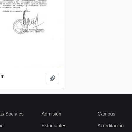
um
Add to clipboard
as Sociales
Admisión
Campus
ho
Estudiantes
Acreditación