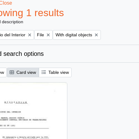
Close
wing 1 results
l description
Remove filter:
Remove filter:
io del Interior
File
With digital objects
 search options
ew
Card view
Table view