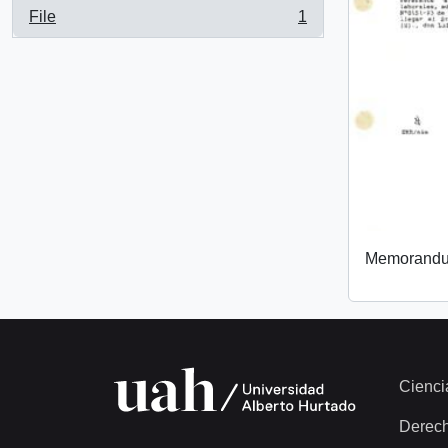
File
1
, 1 results
Memorand
Cienci
Derec