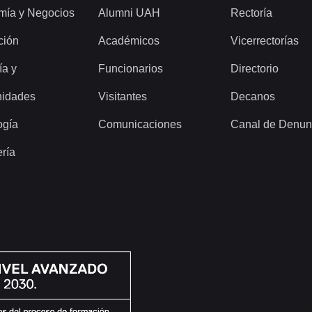
mía y Negocios
Alumni UAH
Rectoría
ción
Académicos
Vicerrectorías
ía y
Funcionarios
Directorio
idades
Visitantes
Decanos
ogía
Comunicaciones
Canal de Denun
ería