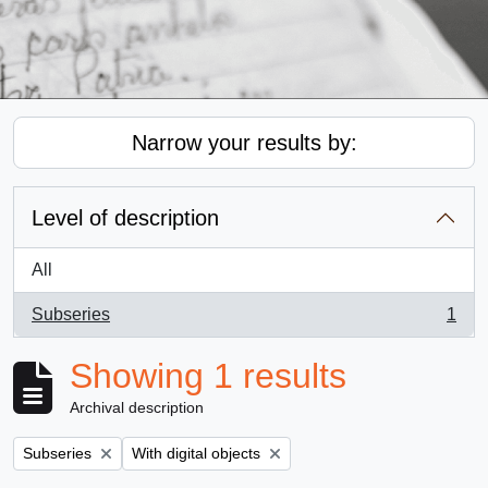
Narrow your results by:
Level of description
All
Subseries
1
, 1 results
Showing 1 results
Archival description
Remove filter:
Remove filter:
Subseries
With digital objects