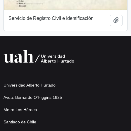
Servicio de Registro Civil e Identificación
Add t
Universidad Alberto Hurtado
Avda. Bernardo O’Higgins 1825
Metro Los Héroes
Santiago de Chile