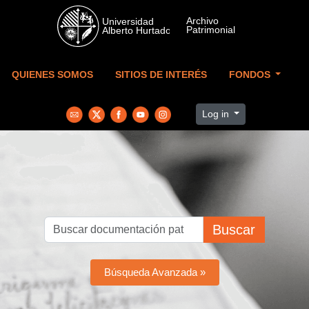
Skip to main content
QUIENES SOMOS
SITIOS DE INTERÉS
FONDOS
Log in
Buscar
Búsqueda Avanzada »