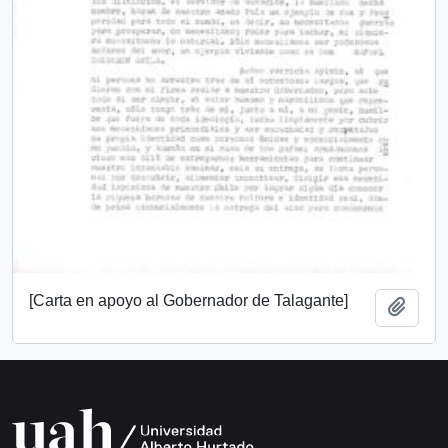
[Carta en apoyo al Gobernador de Talagante]
Add t