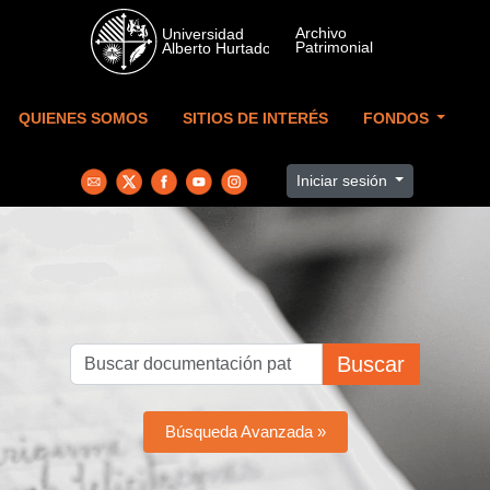
Skip to main content
QUIENES SOMOS
SITIOS DE INTERÉS
FONDOS
Iniciar sesión
Buscar
Búsqueda Avanzada »